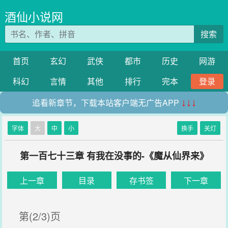
酒仙小说网
搜索
首页
玄幻
武侠
都市
历史
网游
科幻
言情
其他
排行
完本
登录
追看新章节，下载本站客户端无广告APP
↓↓↓
字体
大
中
小
换手
关灯
第一百七十三章 有我在没事的-《魔从仙界来》
上一章
目录
存书签
下一章
第(2/3)页