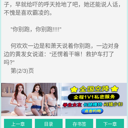
子，早就给吓的呼天抢地了吧，她还能说人话，
不愧是喜欢霸凌的。
”你别跑，你别跑!!!!”
何欢欢一边是和萧天说着你别跑，一边对身
边的黄发女说道：“还愣着干嘛！救护车打了
吗?”
第(2/3)页
上一章
目录
存书签
下一章