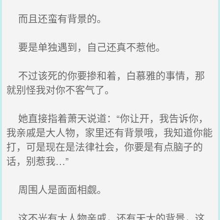
而且还蛮有背景的。
要是单独遇到，自己还真不惹他。
不过该死的你要掺和着，白慕雅的事情，那
就别怪我对你不客气了。
她直接指着萧天说道：“你让开，我告诉你，
我亲戚是大人物，家里还有背景哦，我知道你能
打，可是现在是法律社会，你要是有点脑子的
话，别惹我…”
周围人是面面相觑。
这不光有大人物亲戚，还有天大的背景，这