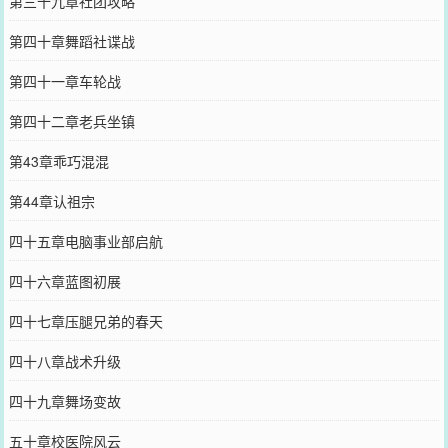
第三十九章社团攻略
第四十章舞蹈社谍战
第四十一章车轮战
第四十二章老兵坐镇
第43章乖巧混混
第44章认祖宗
四十五章电脑事业部启航
四十六章蓝图初展
四十七章压腿兄弟的春天
四十八章战术升级
四十九章舞场变故
五十章校医院风云