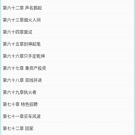
第六十二章 声名鹊起
第六十三章烟火人间
第六十四章面试
第六十五章封神起笔
第六十六章只手定乾坤
第六十七章 重资产投资
第六十八章 双线并进
第六十九章执火者
第七十章 特色招聘
第七十一章买车风波
第七十二章 回家