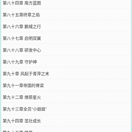
第八十四章 南方蓝图
第八十五章终章之焰
第八十六章 鹏城之行
第八十七章 启明双翼
第八十八章 研发中心
第八十九章 守护神
第九十章 风起于青萍之末
第九十一章帝国的脊梁
第九十二章 燎原星火
第九十三章全员“小姐姐”
第九十四章 茁壮成长