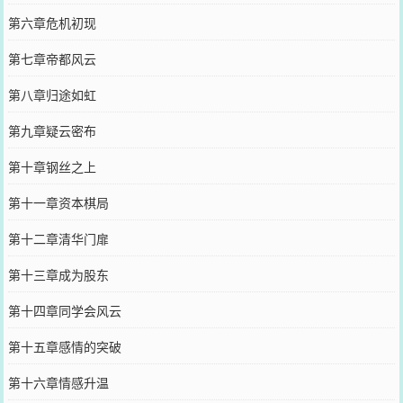
第六章危机初现
第七章帝都风云
第八章归途如虹
第九章疑云密布
第十章钢丝之上
第十一章资本棋局
第十二章清华门扉
第十三章成为股东
第十四章同学会风云
第十五章感情的突破
第十六章情感升温