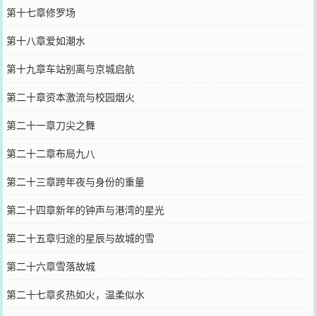
第十七章修罗场
第十八章爱如潮水
第十九章车站别离与京城启航
第二十章资本激流与校园烟火
第二十一章刀尖之舞
第二十二章布局九八
第二十三章跨年夜与身份的重量
第二十四章新年的钟声与港湾的星光
第二十五章归途的星辰与故城的雪
第二十六章雪落故城
第二十七章炙热如火，温柔似水