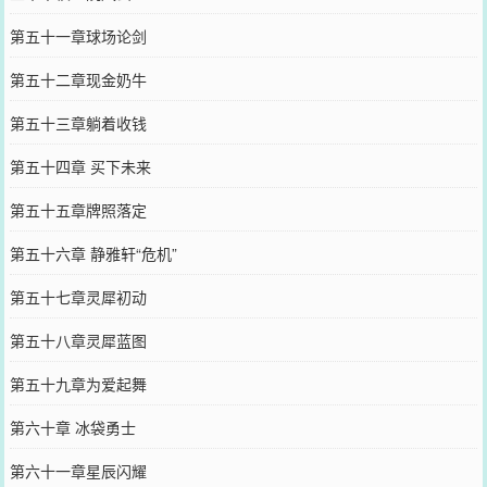
第五十一章球场论剑
第五十二章现金奶牛
第五十三章躺着收钱
第五十四章 买下未来
第五十五章牌照落定
第五十六章 静雅轩“危机”
第五十七章灵犀初动
第五十八章灵犀蓝图
第五十九章为爱起舞
第六十章 冰袋勇士
第六十一章星辰闪耀