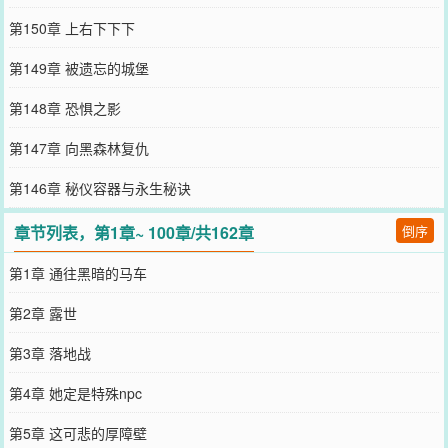
第150章 上右下下下
第149章 被遗忘的城堡
第148章 恐惧之影
第147章 向黑森林复仇
第146章 秘仪容器与永生秘诀
章节列表，第1章~ 100章/共162章
倒序
第1章 通往黑暗的马车
第2章 露世
第3章 落地战
第4章 她定是特殊npc
第5章 这可悲的厚障壁