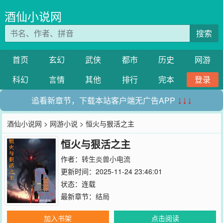
酒仙小说网
搜索
首页
玄幻
武侠
都市
历史
网游
科幻
言情
其他
排行
完本
登录
追看新章节，下载本站客户端无广告APP
↓↓↓
酒仙小说网
>
网游小说
> 恒火与狠活之主
恒火与狠活之主
作者：
转生炎兽小电流
更新时间：2025-11-24 23:46:01
状态：连载
最新章节：
结局
加入书架
点击阅读