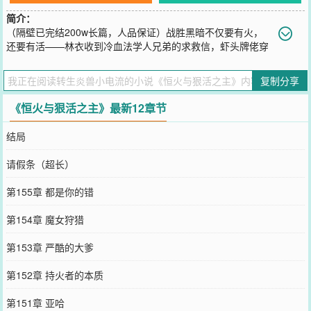
简介：
（隔壁已完结200w长篇，人品保证）战胜黑暗不仅要有火，
还要有活——林衣收到冷血法学人兄弟的求救信，虾头牌佬穿
越成为自己捏的5点智力的滥强角色卡林衣，特来拯救成为祭品的汉谟
拉比。战号长鸣若天崩，敌军闻之皆亡魂。烂梗撞碎邪魔梦，兄弟我
复制分享
是地球人。在【铁王冠】【魔女】【旧日】【天权司】【人外】等十
二位神明势力交织的诡秘世界中，诞生了一支人类势力【情报闪刀】
《恒火与狠活之主》最新12章节
从小镇开始，塔塔开整个世界！————伟大的林衣战帅几乎是完美
的人类，只可惜神明捏人时还是比较公平的，偏偏让他长了一张嘴。
结局
林衣：“听好了乡巴佬们，想要把咱们珠泪第一军团变成一支无敌的军
团，就必须要包含善战的鱼，善战的鱼，善战的鱼和善战的鱼。”汉谟
请假条（超长）
拉比：“还有你这条傻狗。”
您要是觉得《
恒火与狠活之主
》还不错的话请不要忘记向您QQ群和微
第155章 都是你的错
博微信里的朋友推荐哦！
第154章 魔女狩猎
第153章 严酷的大爹
第152章 持火者的本质
第151章 亚哈